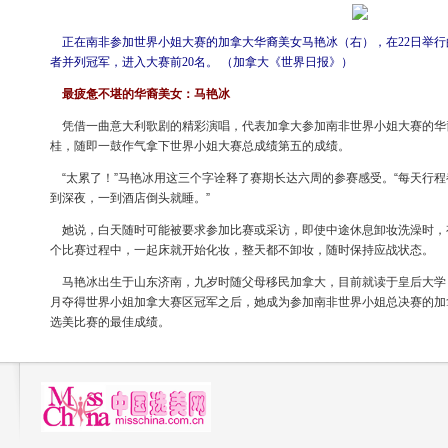
正在南非参加世界小姐大赛的加拿大华裔美女马艳冰（右），在22日举行
者并列冠军，进入大赛前20名。 （加拿大《世界日报》）
最疲惫不堪的华裔美女：马艳冰
凭借一曲意大利歌剧的精彩演唱，代表加拿大参加南非世界小姐大赛的华
桂，随即一鼓作气拿下世界小姐大赛总成绩第五的成绩。
“太累了！”马艳冰用这三个字诠释了赛期长达六周的参赛感受。“每天行
到深夜，一到酒店倒头就睡。”
她说，白天随时可能被要求参加比赛或采访，即使中途休息卸妆洗澡时，
个比赛过程中，一起床就开始化妆，整天都不卸妆，随时保持应战状态。
马艳冰出生于山东济南，九岁时随父母移民加拿大，目前就读于皇后大学
月夺得世界小姐加拿大赛区冠军之后，她成为参加南非世界小姐总决赛的加
选美比赛的最佳成绩。