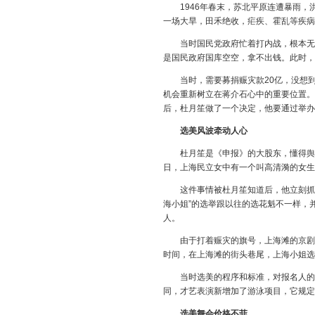
1946年春末，苏北平原连遭暴雨，洪
一场大旱，田禾绝收，疟疾、霍乱等疾病
当时国民党政府忙着打内战，根本无暇
是国民政府国库空空，拿不出钱。此时，
当时，需要募捐赈灾款20亿，没想到
机会重新树立在蒋介石心中的重要位置。
后，杜月笙做了一个决定，他要通过举办
选美风波牵动人心
杜月笙是《申报》的大股东，懂得舆论
日，上海民立女中有一个叫高清漪的女生
这件事情被杜月笙知道后，他立刻抓住
海小姐”的选举跟以往的选花魁不一样，
人。
由于打着赈灾的旗号，上海滩的京剧名
时间，在上海滩的街头巷尾，上海小姐选
当时选美的程序和标准，对报名人的身
同，才艺表演新增加了游泳项目，它规定
选美舞会价格不菲