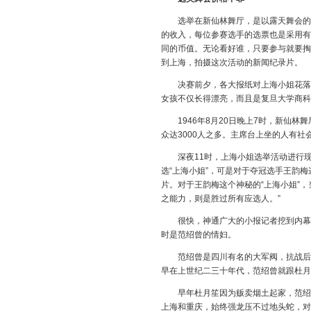
选举在新仙林舞厅，是以露天舞会的形
的收入，每位参赛选手的选票也是采用有
同的币值。无论看好谁，只要参与就要掏
到上海，拍摄这次活动的新闻纪录片。
决赛前夕，各大报纸对上海小姐花落谁
女孩不仅长得漂亮，而且是复旦大学商科
1946年8月20日晚上7时，新仙林
众达3000人之多。主席台上坐的人有
深夜11时，上海小姐选举活动进行现
选“上海小姐”，可是对于夺冠选手王韵
片。对于王韵梅这个神秘的“上海小姐”
之能力，则是胜过所有应选人。”
很快，神通广大的小报记者挖到内幕，
时是范绍曾的情妇。
范绍曾是四川有名的大军阀，抗战后期
早在上世纪二三十年代，范绍曾就跟杜月
早年杜月笙因为贩卖烟土起家，范绍曾
上海和重庆，始终强龙压不过地头蛇，对