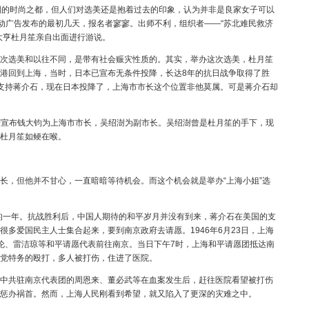
的时尚之都，但人们对选美还是抱着过去的印象，认为并非是良家女子可以
活动广告发布的最初几天，报名者寥寥。出师不利，组织者——“苏北难民救济
大亨杜月笙亲自出面进行游说。
选美和以往不同，是带有社会赈灾性质的。其实，举办这次选美，杜月笙
港回到上海，当时，日本已宣布无条件投降，长达8年的抗日战争取得了胜
支持蒋介石，现在日本投降了，上海市市长这个位置非他莫属。可是蒋介石却
庆宣布钱大钧为上海市市长，吴绍澍为副市长。吴绍澍曾是杜月笙的手下，现
杜月笙如鲠在喉。
，但他并不甘心，一直暗暗等待机会。而这个机会就是举办“上海小姐”选
的一年。抗战胜利后，中国人期待的和平岁月并没有到来，蒋介石在美国的支
多爱国民主人士集合起来，要到南京政府去请愿。1946年6月23日，上海
伦、雷洁琼等和平请愿代表前往南京。当日下午7时，上海和平请愿团抵达南
党特务的殴打，多人被打伤，住进了医院。
共驻南京代表团的周恩来、董必武等在血案发生后，赶往医院看望被打伤
惩办祸首。然而，上海人民刚看到希望，就又陷入了更深的灾难之中。