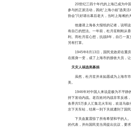
20世纪三四十年代的上海已成为中国
参与的正派活动，因此“上海小姐”选美
协会”只好请出幕后老大，当时上海滩的
他邀请上海各大报纸的记者，说明这次
有自己的想法。一年前，杜月笙刚刚从香
利。而杜月笙心想，抗战8年，自己一直
另有打算。
1945年8月13日，国民党政府在重
在摇身一变，成了上海市的接收大员，让
天灾人祸选美募捐
虽然，杜月笙并未如愿成为上海市市长
美。
1946年对中国人来说是极为不平静
持下发动内战。老百姓对内战非常反感，很
各界共5万多人汇集北火车站，欢送马叙
京下关车站，结果一到下关就遭到了国民
下关血案震惊了所有希望和平的人。中
的代表，并向国民党当局提出抗议，要求