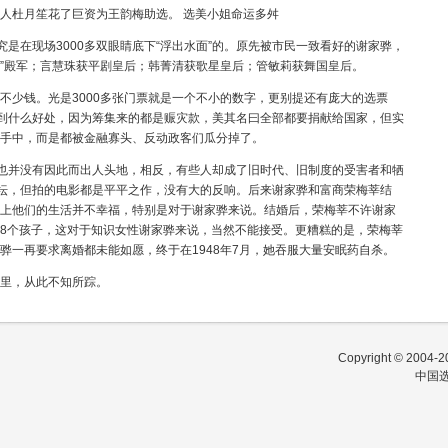
人杜月笙花了巨资为王韵梅助选。 选美小姐命运多舛
是在现场3000多双眼睛底下“浮出水面”的。原先被市民一致看好的谢家骅，
小姐”殿军；言慧珠获平剧皇后；韩菁清获歌星皇后；管敏莉获舞国皇后。
少钱。光是3000多张门票就是一个不小的数字，更别提还有庞大的选票
得到什么好处，因为筹集来的都是赈灾款，美其名曰全部都要捐献给国家，但实
手中，而是都被金融寡头、反动政客们瓜分掉了。
也并没有因此而出人头地，相反，有些人却成了旧时代、旧制度的受害者和牺
影坛，但拍的电影都是平平之作，没有大的反响。后来谢家骅和富商荣梅莘结
上他们的生活并不幸福，特别是对于谢家骅来说。结婚后，荣梅莘不许谢家
8个孩子，这对于知识女性谢家骅来说，当然不能接受。更糟糕的是，荣梅莘
骅一再要求离婚都未能如愿，终于在1948年7月，她吞服大量安眠药自杀。
里，从此不知所踪。
Copyright © 2004-20
中国选美