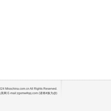
24 Misschina.com.cn All Rights Reserved.
网 E-mail:zgxmw#qq.com (请将#换为@)