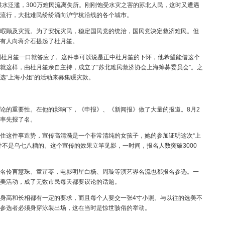
水泛滥，300万难民流离失所。刚刚饱受水灾之害的苏北人民，这时又遭遇
流行，大批难民纷纷涌向沪宁杭沿线的各个城市。
顾及灾荒。为了安抚灾民，稳定国民党的统治，国民党决定救济难民。但
有人向蒋介石提起了杜月笙。
杜月笙一口就答应了。这件事可以说是正中杜月笙的下怀，他希望能借这个
就这样，由杜月笙亲自主持，成立了“苏北难民救济协会上海筹募委员会”。之
选“上海小姐”的活动来募集赈灾款。
的重要性。在他的影响下，《申报》、《新闻报》做了大量的报道。8月2
率先报了名。
这件事造势，宣传高清漪是一个非常清纯的女孩子，她的参加证明这次“上
并不是乌七八糟的。这个宣传的效果立竿见影，一时间，报名人数突破3000
伶言慧珠、童芷苓，电影明星白杨、周璇等演艺界名流也都报名参选。一
美活动，成了无数市民每天都要议论的话题。
高和长相都有一定的要求，而且每个人要交一张4寸小照。与以往的选美不
参选者必须身穿泳装出场，这在当时是惊世骇俗的举动。