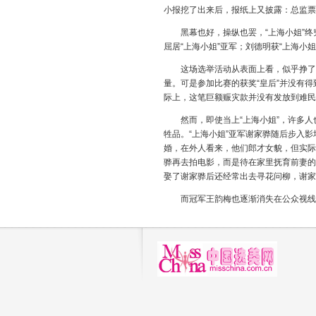
小报挖了出来后，报纸上又披露：总监票
黑幕也好，操纵也罢，“上海小姐”终究
屈居“上海小姐”亚军；刘德明获“上海
这场选举活动从表面上看，似乎挣了不
量。可是参加比赛的获奖“皇后”并没有
际上，这笔巨额赈灾款并没有发放到难民
然而，即使当上“上海小姐”，许多人
牲品。“上海小姐”亚军谢家骅随后步入
婚，在外人看来，他们郎才女貌，但实际
骅再去拍电影，而是待在家里抚育前妻的
娶了谢家骅后还经常出去寻花问柳，谢家
而冠军王韵梅也逐渐消失在公众视线