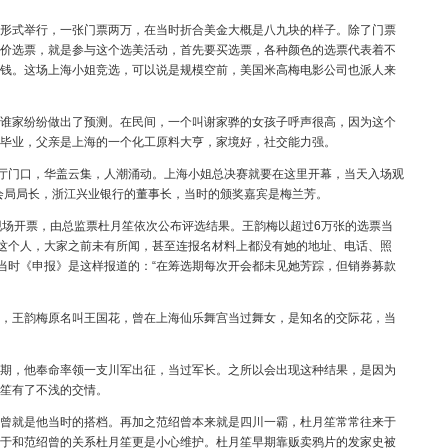
式举行，一张门票两万，在当时折合美金大概是八九块的样子。除了门票
价选票，就是参与这个选美活动，首先要买选票，各种颜色的选票代表着不
钱。这场上海小姐竞选，可以说是规模空前，美国米高梅电影公司也派人来
家纷纷做出了预测。在民间，一个叫谢家骅的女孩子呼声很高，因为这个
毕业，父亲是上海的一个化工原料大亨，家境好，社交能力强。
舞厅门口，华盖云集，人潮涌动。上海小姐总决赛就要在这里开幕，当天入场观
社会局局长，浙江兴业银行的董事长，当时的颁奖嘉宾是梅兰芳。
场开票，由总监票杜月笙依次公布评选结果。王韵梅以超过6万张的选票当
梅这个人，大家之前未有所闻，甚至连报名材料上都没有她的地址、电话、照
，当时《申报》是这样报道的：“在筹选期每次开会都未见她芳踪，但销券募款
王韵梅原名叫王国花，曾在上海仙乐舞宫当过舞女，是知名的交际花，当
，他奉命率领一支川军出征，当过军长。之所以会出现这种结果，是因为
笙有了不浅的交情。
就是他当时的搭档。再加之范绍曾本来就是四川一霸，杜月笙常常往来于
于和范绍曾的关系杜月笙更是小心维护。杜月笙早期靠贩卖鸦片的发家史被