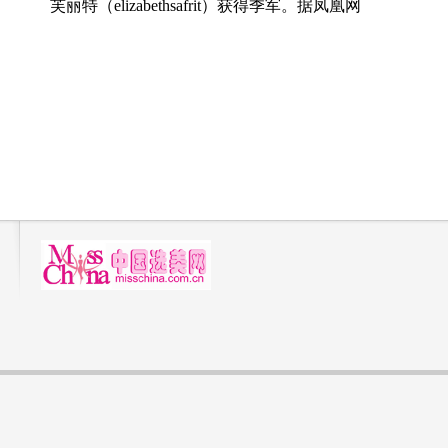
芙丽特（elizabethsafrit）获得季军。据凤凰网