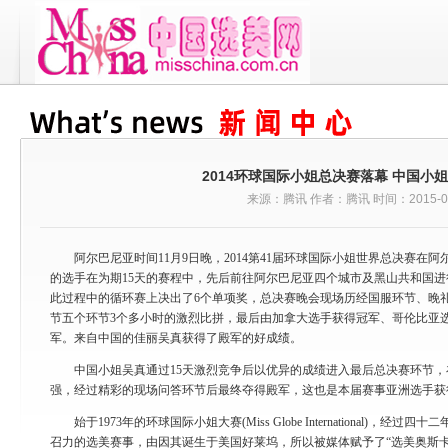
2014环球国际小姐总决赛落幕 中国小
来源：腾讯 作者：腾讯 时间：2015-03
阿尔巴尼亚时间11月9日晚，2014第41届环球国际小姐世界总决赛在阿
的选手在为期15天的赛程中，先后前往阿尔巴尼亚四个城市及黑山共和国
此过程中的循环赛上决出了6个单项奖，总决赛晚会现场历经国服环节、晚
节五个环节3个多小时的激烈比拼，最后由加拿大选手获得冠军、哥伦比亚
军。来自中国的佳丽吴真获得了殿军的好成绩。
中国小姐吴真通过15天激烈竞争后以优异的成绩进入最后总决赛环节，
强，经过精彩的现场问答环节后最终夺得殿军，这也是本届赛事亚洲选手获
始于1973年的环球国际小姐大赛(Miss Globe International)，
召力的选美赛事，由因其诞生于美国好莱坞，所以被媒体赋予了“选美奥斯卡”