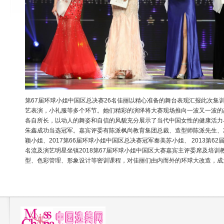
第67届环球小姐中国区总决赛26名佳丽以精心准备的舞台表现汇报此次集
艺表演，小礼服等多个环节。她们精彩的演绎将大赛现场推向一波又一波的
各自所长，以动人的舞姿和自信的风貌充分展示了当代中国女性的健康活力
朱鑫成功当选冠军。嘉宾评委有陈派枫尚教育集团总裁、造型师陈派先生、2
颖小姐、2017第66届环球小姐中国区总决赛冠军秦美苏小姐、 2013第
名流及演艺明星坐镇2018第67届环球小姐中国区大赛嘉宾主评委席及培
型、色彩管理、形象设计等密训课程，对佳丽们由内而外的环球大改造，成