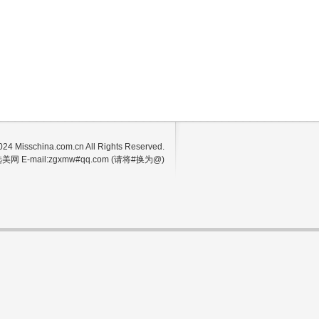
24 Misschina.com.cn All Rights Reserved.
网 E-mail:zgxmw#qq.com (请将#换为@)